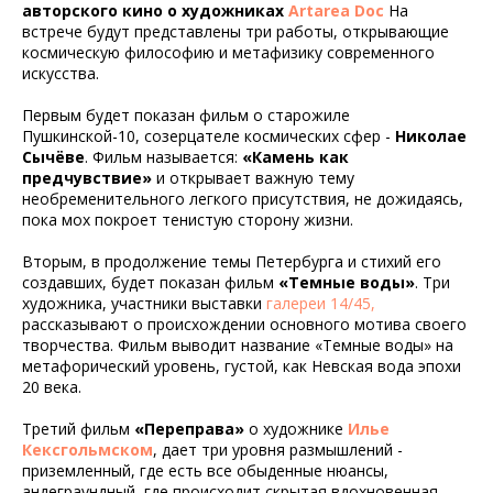
авторского кино о художниках
Artarea Doc
На
встрече будут представлены три работы, открывающие
космическую философию и метафизику современного
искусства.
Первым будет показан фильм о старожиле
Пушкинской-10, созерцателе космических сфер -
Николае
Сычёве
. Фильм называется:
«Камень как
предчувствие»
и открывает важную тему
необременительного легкого присутствия, не дожидаясь,
пока мох покроет тенистую сторону жизни.
Вторым, в продолжение темы Петербурга и стихий его
создавших, будет показан фильм
«Темные воды»
. Три
художника, участники выставки
галереи 14/45,
рассказывают о происхождении основного мотива своего
творчества. Фильм выводит название «Темные воды» на
метафорический уровень, густой, как Невская вода эпохи
20 века.
Третий фильм
«Переправа»
о художнике
Илье
Кексгольмском
, дает три уровня размышлений -
приземленный, где есть все обыденные нюансы,
андеграундный, где происходит скрытая вдохновенная