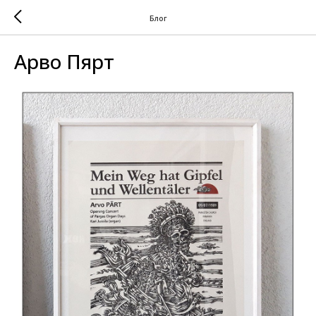
Блог
Арво Пярт