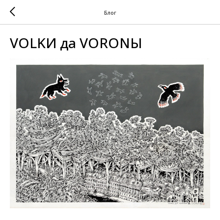
Блог
VOLKИ да VORONЫ