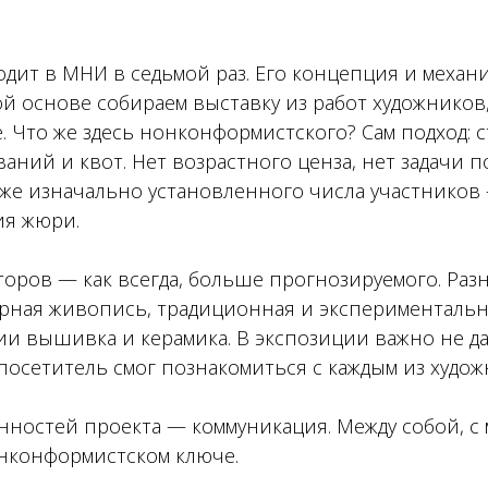
дит в МНИ в седьмой раз. Его концепция и механ
ой основе собираем выставку из работ художников
. Что же здесь нонконформистского? Сам подход: с
аний и квот. Нет возрастного ценза, нет задачи 
аже изначально установленного числа участников
ия жюри.
второв — как всегда, больше прогнозируемого. Ра
ерная живопись, традиционная и экспериментальна
ии вышивка и керамика. В экспозиции важно не да
посетитель смог познакомиться с каждым из худож
нностей проекта — коммуникация. Между собой, с м
онконформистском ключе.