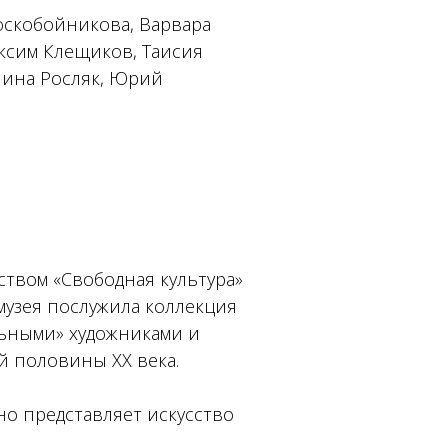
Воскобойникова, Варвара
аксим Клещиков, Таисия
лина Росляк, Юрий
твом «Свободная культура»
 музея послужила коллекция
льными» художниками и
й половины XX века.
о представляет искусство