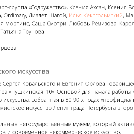
арт-группа «Содружество», Ксения Ахсан, Ксения 
, Ordimary, Диалет Шагой,
Илья Кексгольмский
, М
ия Мортиис, Саша Смотри, Любовь Ремизова, Каро
 Татьяна Трунова
арцева
кого искусства
 Сергея Ковальского и Евгения Орлова Товарищес
нтра «Пушкинская, 10». Основой для начала работы
искусства, собранная в 80-90-х годах «неофициа
истское искусство Ленинграда-Петербурга второ
льным негосударственным музеем, который активн
в и современное некоммерческое искусство.