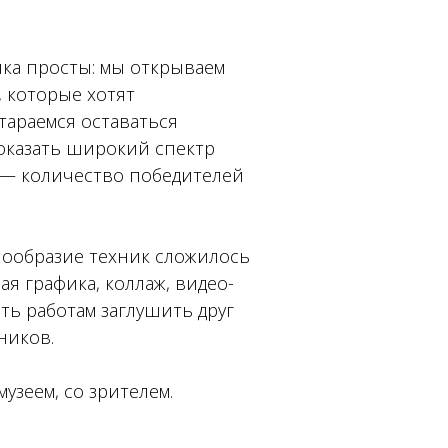
ика просты: мы открываем
, которые хотят
тараемся оставаться
показать широкий спектр
 — количество победителей
знообразие техник сложилось
я графика, коллаж, видео-
ть работам заглушить друг
ников.
узеем, со зрителем.