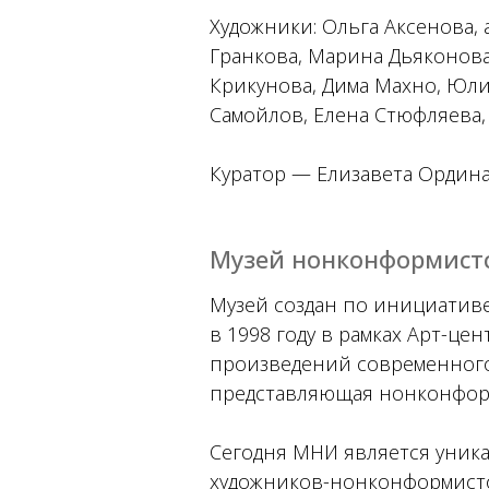
Художники: Ольга Аксенова, 
Гранкова, Марина Дьяконова
Крикунова, Дима Махно, Юл
Самойлов, Елена Стюфляева,
Куратор — Елизавета Ордин
Музей нонконформистс
Музей создан по инициативе
в 1998 году в рамках Арт-це
произведений современного 
представляющая нонконформ
Сегодня МНИ является уника
художников-нонконформисто